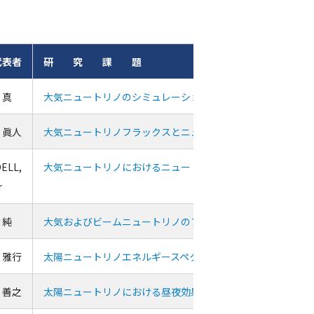
代表者
研 究 課 題
 真
大気ニュートリノのシミュレーション計算の研究
 眞人
大気ニュートリノフラックスとニュートリノ振動研究
ELL,
大気ニュートリノにおけるニュートリノ質量階層性の研究
r
 純
大気およびビームニュートリノのフレーバー(e型、μ型）同
 雅行
太陽ニュートリノエネルギースペクトルの研究
 善之
太陽ニュートリノにおける昼夜効果の精密観測