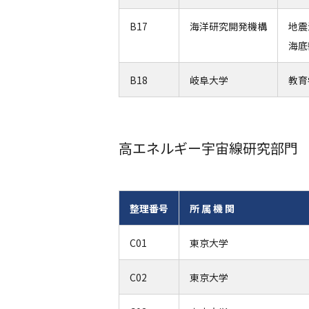
B17
海洋研究開発機構
地震
海底
B18
岐阜大学
教育
高エネルギー宇宙線研究部門
整理番号
所 属 機 関
C01
東京大学
C02
東京大学