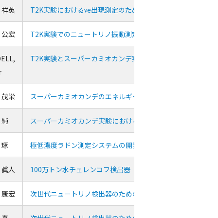
 祥英
T2K実験におけるνe出現測定のための研究
 公宏
T2K実験でのニュートリノ振動測定における感度向上の研究
ELL,
T2K実験とスーパーカミオカンデ実験を用いた共同振動解析
r
 茂栄
スーパーカミオカンデのエネルギーキャリブレーション
 純
スーパーカミオカンデ実験における検出器シミュレーション
 琢
極低濃度ラドン測定システムの開発
 眞人
100万トン水チェレンコフ検出器（ハイパーカミオカンデ）
 康宏
次世代ニュートリノ検出器のための大口径光検出器の開発と