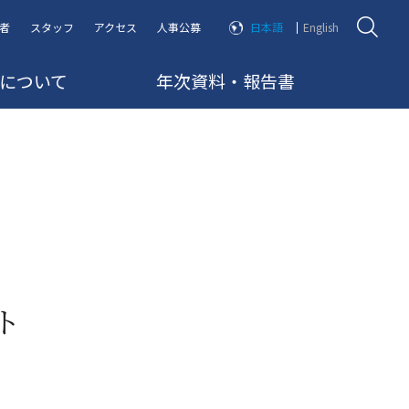
者
スタッフ
アクセス
人事公募
日本語
English
RRについて
年次資料・報告書
ト