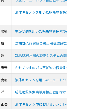
 真
次世代ニュートリノ検出器のためのソフトウエア開発
山
液体キセノンを用いた暗黒物質探索
栄
 雅樹
季節変動を用いた暗黒物質探索の研究
 航
次期XMASS実験の検出器構造研究
 敦
XMASS検出器の較正システムの開発
 康宏
キセノン中のガス不純物の微量測定
 克樹
液体キセノンを用いたニュートリノ物理の研究
 洋
暗黒物質探索実験用検出器部材からのラドン放出量の測定（
 正吾
液体キセノン中におけるシンチレーション光の散乱過程の研