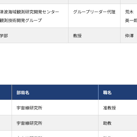
津波海域観測研究開発センター
グループリーダー代理
荒
観測技術開発グループ
英一
学部
教授
仲澤
部局名
職名
宇宙線研究所
准教授
宇宙線研究所
助教