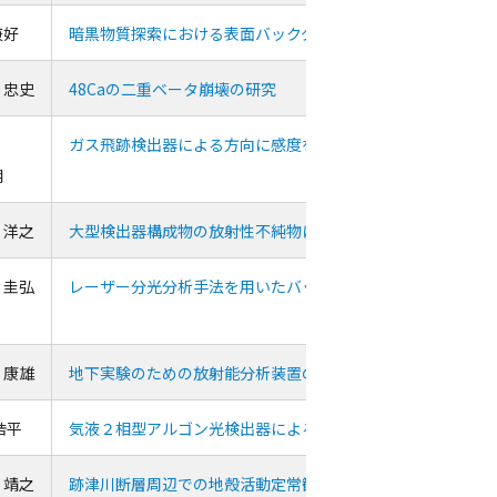
兼好
暗黒物質探索における表面バックグラウンドの除去研究
 忠史
48Caの二重ベータ崩壊の研究
内
ガス飛跡検出器による方向に感度を持つ暗黒物質探索実験
朗
 洋之
大型検出器構成物の放射性不純物によるバックグラウンドイ
 圭弘
レーザー分光分析手法を用いたバックグラウンド評価に関す
 康雄
地下実験のための放射能分析装置の開発
浩平
気液２相型アルゴン光検出器による暗黒物質探索
 靖之
跡津川断層周辺での地殻活動定常観測点の高性能化