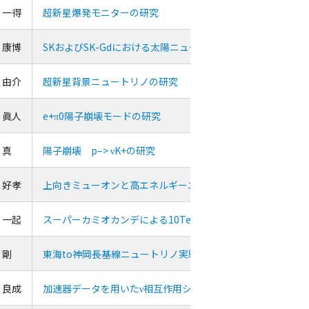
 一得
超新星爆発モニターの研究
 康博
SKおよびSK-Gdにおける太陽ニュートリノ観測の高感度化
 由介
超新星背景ニュートリノの研究
 眞人
e+π0陽子崩壊モードの研究
 真
陽子崩壊 p–> νK+の研究
 好孝
上向きミューオンと高エネルギーニュートリノの研究
 一起
スーパーカミオカンデによる10TeV宇宙線強度の恒星時日周
 剛
東海to神岡長基線ニュートリノ実験Ｔ２Ｋ
 良成
加速器データを用いたν相互作用シミュレーションの研究