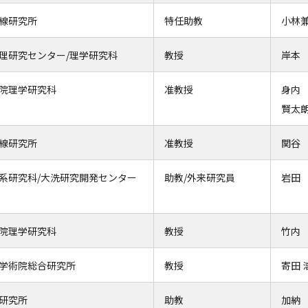
線研究所
特任助教
小林
理研究センター/理学研究科
教授
岸本
院理学研究科
准教授
身
賢太
線研究所
准教授
関谷
系研究科/大洗研究開発センター
助教/外来研究員
岩田
院理学研究科
教授
竹内
学術院総合研究所
教授
寄田 
研究所
助教
加納