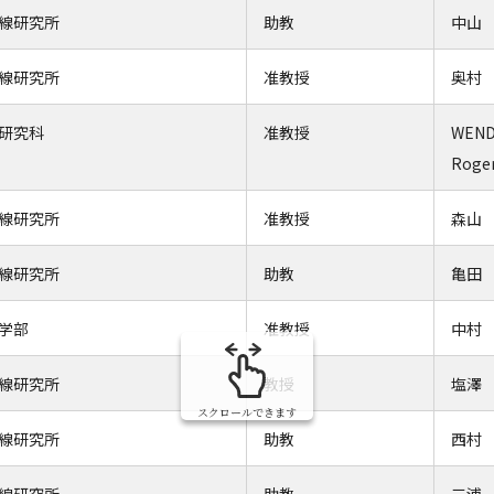
線研究所
助教
中山
線研究所
准教授
奥村
研究科
准教授
WEND
Roge
線研究所
准教授
森山
線研究所
助教
亀田
学部
准教授
中村
線研究所
教授
塩澤
スクロールできます
線研究所
助教
西村