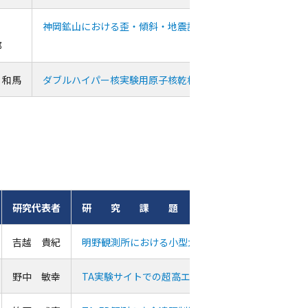
木
神岡鉱山における歪・傾斜・地震計測
郎
 和馬
ダブルハイパー核実験用原子核乾板の神岡地下施設の鉛ブロ
研究代表者
研 究 課 題
吉越 貴紀
明野観測所における小型大気チェレンコフ望遠鏡Ｒ
野中 敏幸
TA実験サイトでの超高エネルギー宇宙線観測のため