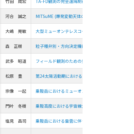
竹田 成宏
TA-FD観測の完全遠隔制御にかかる国内拠点の構築
河合 誠之
MITSuME (爆発変動天体の多色撮像観測)プロジェク
大嶋 晃敏
大型ミューオンテレスコープによる銀河宇宙線強度
森 正樹
粒子種弁別・方向決定機能を持つ宇宙線検出器の検
武多 昭道
フィールド観測のための先端計測プラットフォーム
松原 豊
第24太陽活動期における太陽中性子の観測
宗像 一起
乗鞍岳におけるミューオン強度の精密観測
門叶 冬樹
乗鞍高度における宇宙線生成核種濃度の観測
塩見 昌司
乗鞍岳における雷雲に伴う二次宇宙線の研究