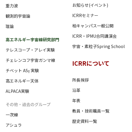
お知らせ(イベント)
重力波
ICRRセミナー
観測的宇宙論
柏キャンパス一般公開
理論
ICRR・IPMU合同講演会
高エネルギー宇宙線研究部門
宇宙・素粒子Spring School
テレスコープ・アレイ実験
チェレンコフ宇宙ガンマ線
ICRRについて
チベット ASγ 実験
所長挨拶
高エネルギー天体
沿革
ALPACA実験
年表
その他・過去のグループ
教員・技術職員一覧
一次線
歴史資料一覧
アシュラ