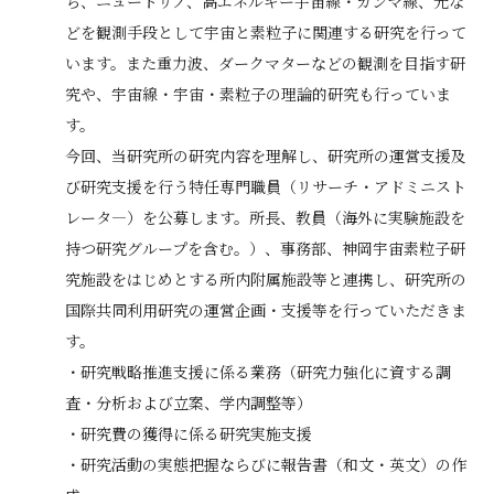
ち、ニュートリノ、高エネルギー宇宙線・ガンマ線、光な
どを観測手段として宇宙と素粒子に関連する研究を行って
います。また重力波、ダークマターなどの観測を目指す研
究や、宇宙線・宇宙・素粒子の理論的研究も行っていま
す。
今回、当研究所の研究内容を理解し、研究所の運営支援及
び研究支援を行う特任専門職員（リサーチ・アドミニスト
レータ―）を公募します。所長、教員（海外に実験施設を
持つ研究グループを含む。）、事務部、神岡宇宙素粒子研
究施設をはじめとする所内附属施設等と連携し、研究所の
国際共同利用研究の運営企画・支援等を行っていただきま
す。
・研究戦略推進支援に係る業務（研究力強化に資する調
査・分析および立案、学内調整等）
・研究費の獲得に係る研究実施支援
・研究活動の実態把握ならびに報告書（和文・英文）の作