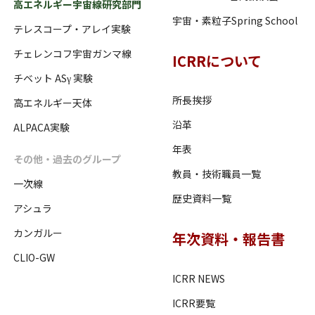
高エネルギー宇宙線研究部門
宇宙・素粒子Spring School
テレスコープ・アレイ実験
チェレンコフ宇宙ガンマ線
ICRRについて
チベット ASγ 実験
所長挨拶
高エネルギー天体
沿革
ALPACA実験
年表
その他・過去のグループ
教員・技術職員一覧
一次線
歴史資料一覧
アシュラ
カンガルー
年次資料・報告書
CLIO-GW
ICRR NEWS
ICRR要覧