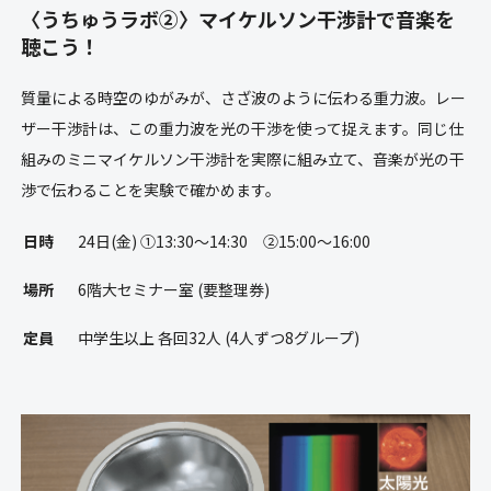
〈うちゅうラボ②〉マイケルソン干渉計で音楽を
聴こう！
質量による時空のゆがみが、さざ波のように伝わる重力波。レー
ザー干渉計は、この重力波を光の干渉を使って捉えます。同じ仕
組みのミニマイケルソン干渉計を実際に組み立て、音楽が光の干
渉で伝わることを実験で確かめます。
日時
24日(金) ①13:30〜14:30 ②15:00〜16:00
場所
6階大セミナー室 (要整理券)
定員
中学生以上 各回32人 (4人ずつ8グループ)