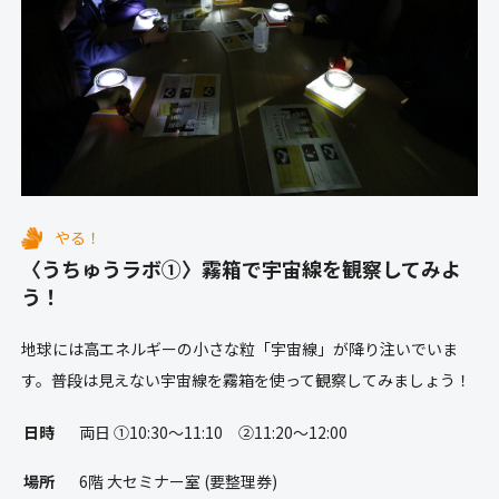
やる！
〈うちゅうラボ①〉霧箱で宇宙線を観察してみよ
う！
地球には高エネルギーの小さな粒「宇宙線」が降り注いでいま
す。普段は見えない宇宙線を霧箱を使って観察してみましょう！
日時
両日 ①10:30〜11:10 ②11:20〜12:00
場所
6階 大セミナー室 (要整理券)