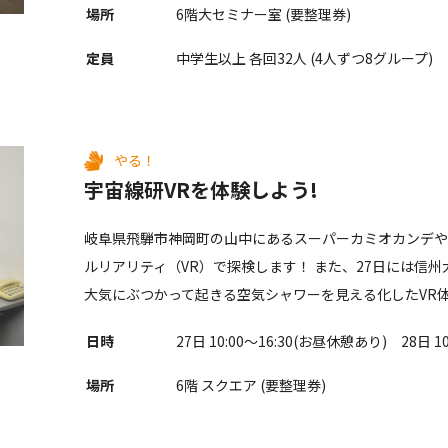
場所
6階大セミナー室 (要整理券)
定員
中学生以上 各回32人 (4人ずつ8グループ)
やる！
宇宙線研VRを体験しよう!
岐阜県飛騨市神岡町の山中にあるスーパーカミオカンデやKA
ルリアリティ（VR）で探検します！ また、27日には信
大気にぶつかって起きる空気シャワーを見える化したVR
日時
27日 10:00〜16:30(お昼休憩あり) 28日 10:
場所
6階 スクエア (要整理券)