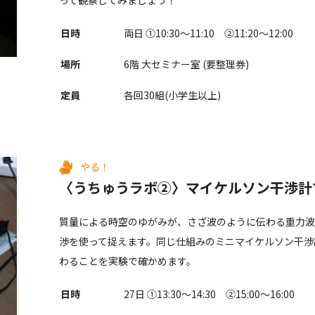
って観察してみましょう！
日時
両日 ①10:30〜11:10 ②11:20〜12:00
場所
6階 大セミナー室 (要整理券)
定員
各回30組(小学生以上)
やる！
〈うちゅうラボ②〉マイケルソン干渉計
質量による時空のゆがみが、さざ波のように伝わる重力
渉を使って捉えます。同じ仕組みのミニマイケルソン干渉
わることを実験で確かめます。
日時
27日 ①13:30〜14:30 ②15:00〜16:00