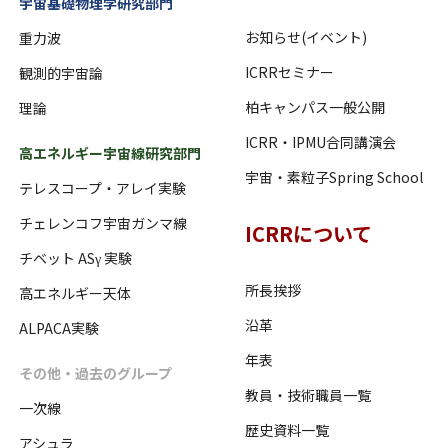
宇宙基礎物理学研究部門
お知らせ(イベント)
重力波
ICRRセミナー
観測的宇宙論
柏キャンパス一般公開
理論
ICRR・IPMU合同講演会
高エネルギー宇宙線研究部門
宇宙・素粒子Spring School
テレスコープ・アレイ実験
チェレンコフ宇宙ガンマ線
ICRRについて
チベット ASγ 実験
所長挨拶
高エネルギー天体
沿革
ALPACA実験
年表
その他・過去のグループ
教員・技術職員一覧
一次線
歴史資料一覧
アシュラ