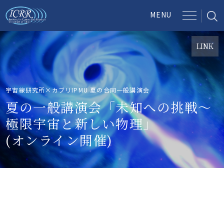
LINK
宇宙線研究所×カブリIPMU 夏の合同一般講演会
夏の一般講演会「未知への挑戦〜
極限宇宙と新しい物理」
(オンライン開催)