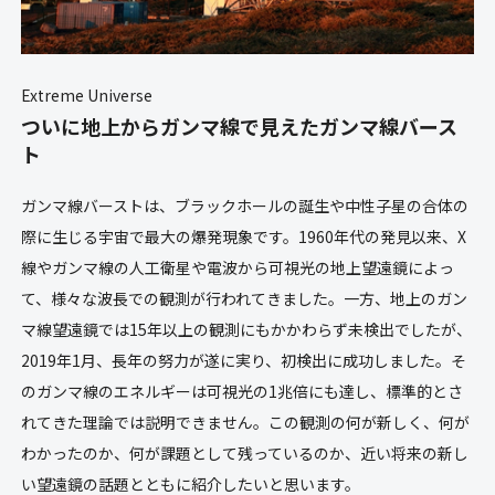
Extreme Universe
ついに地上からガンマ線で見えたガンマ線バース
ト
ガンマ線バーストは、ブラックホールの誕生や中性子星の合体の
際に生じる宇宙で最大の爆発現象です。1960年代の発見以来、X
線やガンマ線の人工衛星や電波から可視光の地上望遠鏡によっ
て、様々な波長での観測が行われてきました。一方、地上のガン
マ線望遠鏡では15年以上の観測にもかかわらず未検出でしたが、
2019年1月、長年の努力が遂に実り、初検出に成功しました。そ
のガンマ線のエネルギーは可視光の1兆倍にも達し、標準的とさ
れてきた理論では説明できません。この観測の何が新しく、何が
わかったのか、何が課題として残っているのか、近い将来の新し
い望遠鏡の話題とともに紹介したいと思います。