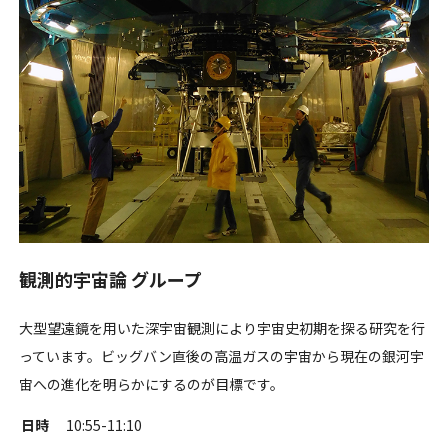
観測的宇宙論 グループ
大型望遠鏡を用いた深宇宙観測により宇宙史初期を探る研究を行
っています。ビッグバン直後の高温ガスの宇宙から現在の銀河宇
宙への進化を明らかにするのが目標です。
日時
10:55-11:10