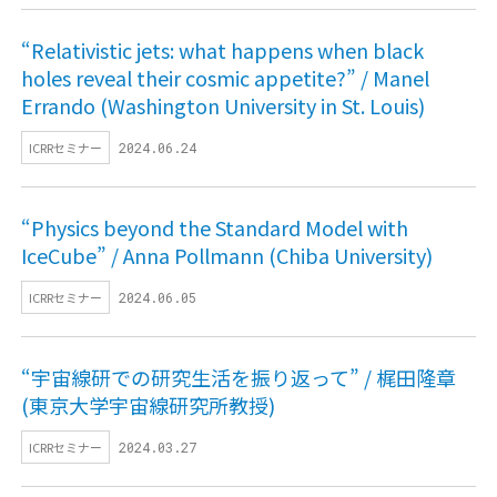
“Relativistic jets: what happens when black
holes reveal their cosmic appetite?” / Manel
Errando (Washington University in St. Louis)
ICRRセミナー
2024.06.24
“Physics beyond the Standard Model with
IceCube” / Anna Pollmann (Chiba University)
ICRRセミナー
2024.06.05
“宇宙線研での研究生活を振り返って” / 梶田隆章
(東京大学宇宙線研究所教授)
ICRRセミナー
2024.03.27