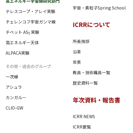
高エネルギー宇宙線研究部門
宇宙・素粒子Spring School
テレスコープ・アレイ実験
チェレンコフ宇宙ガンマ線
ICRRについて
チベット ASγ 実験
所長挨拶
高エネルギー天体
沿革
ALPACA実験
年表
その他・過去のグループ
教員・技術職員一覧
一次線
歴史資料一覧
アシュラ
カンガルー
年次資料・報告書
CLIO-GW
ICRR NEWS
ICRR要覧