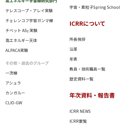
高エネルギー宇宙線研究部門
宇宙・素粒子Spring School
テレスコープ・アレイ実験
チェレンコフ宇宙ガンマ線
ICRRについて
チベット ASγ 実験
所長挨拶
高エネルギー天体
沿革
ALPACA実験
年表
その他・過去のグループ
教員・技術職員一覧
一次線
歴史資料一覧
アシュラ
カンガルー
年次資料・報告書
CLIO-GW
ICRR NEWS
ICRR要覧