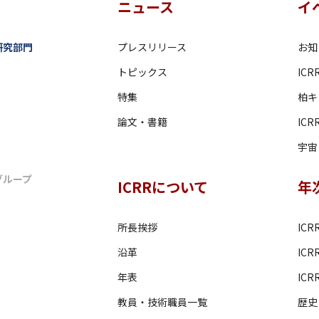
ニュース
イ
研究部門
プレスリリース
お知
トピックス
IC
特集
柏キ
論文・書籍
IC
宇宙・
グループ
ICRRについて
年
所長挨拶
ICR
沿革
IC
年表
ICRR
教員・技術職員一覧
歴史