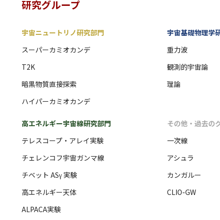
研究グループ
宇宙ニュートリノ研究部門
宇宙基礎物理学
スーパーカミオカンデ
重力波
T2K
観測的宇宙論
暗黒物質直接探索
理論
ハイパーカミオカンデ
高エネルギー宇宙線研究部門
その他・過去の
テレスコープ・アレイ実験
一次線
チェレンコフ宇宙ガンマ線
アシュラ
チベット ASγ 実験
カンガルー
高エネルギー天体
CLIO-GW
ALPACA実験