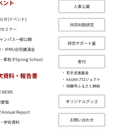
ベント
人事公募
らせ(イベント)
共同利用研究
RRセミナー
ャンパス一般公開
研究サポート室
RR・IPMU合同講演会
素粒子Spring School
寄付
若手支援基金
次資料・報告書
KAGRAプロジェクト
飛騨市ふるさと納税
R NEWS
オリジナルグッズ
RR要覧
 Annual Report
お問い合わせ
・学術資料