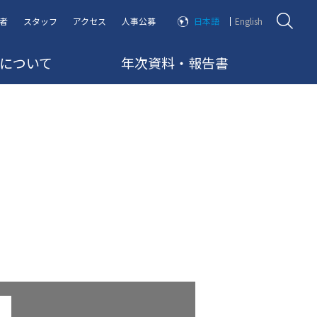
者
スタッフ
アクセス
人事公募
日本語
English
RRについて
年次資料・報告書