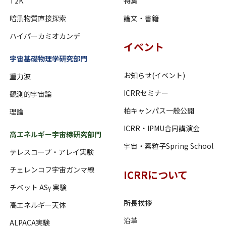
T2K
特集
暗黒物質直接探索
論文・書籍
ハイパーカミオカンデ
イベント
宇宙基礎物理学研究部門
お知らせ(イベント)
重力波
ICRRセミナー
観測的宇宙論
柏キャンパス一般公開
理論
ICRR・IPMU合同講演会
高エネルギー宇宙線研究部門
宇宙・素粒子Spring School
テレスコープ・アレイ実験
チェレンコフ宇宙ガンマ線
ICRRについて
チベット ASγ 実験
所長挨拶
高エネルギー天体
沿革
ALPACA実験