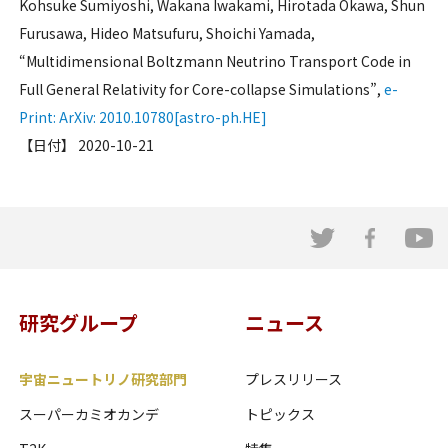
Kohsuke Sumiyoshi, Wakana Iwakami, Hirotada Okawa, Shun
Furusawa, Hideo Matsufuru, Shoichi Yamada,
“Multidimensional Boltzmann Neutrino Transport Code in
Full General Relativity for Core-collapse Simulations”,
e-
Print: ArXiv: 2010.10780[astro-ph.HE]
【日付】 2020-10-21
研究グループ
ニュース
宇宙ニュートリノ研究部門
プレスリリース
スーパーカミオカンデ
トピックス