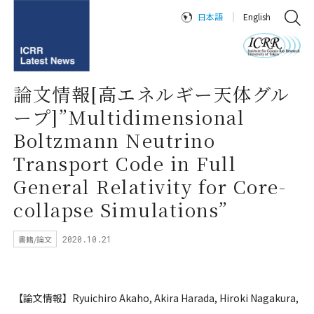
日本語
English
論文情報[高エネルギー天体グル
ープ]”Multidimensional
Boltzmann Neutrino
Transport Code in Full
General Relativity for Core-
collapse Simulations”
書籍/論文
2020.10.21
【論文情報】Ryuichiro Akaho, Akira Harada, Hiroki Nagakura,