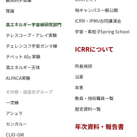
柏キャンパス一般公開
理論
ICRR・IPMU合同講演会
高エネルギー宇宙線研究部門
宇宙・素粒子Spring School
テレスコープ・アレイ実験
チェレンコフ宇宙ガンマ線
ICRRについて
チベット ASγ 実験
所長挨拶
高エネルギー天体
沿革
ALPACA実験
年表
その他・過去のグループ
教員・技術職員一覧
一次線
歴史資料一覧
アシュラ
カンガルー
年次資料・報告書
CLIO-GW