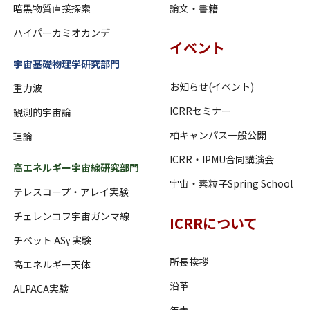
暗黒物質直接探索
論文・書籍
ハイパーカミオカンデ
イベント
宇宙基礎物理学研究部門
お知らせ(イベント)
重力波
ICRRセミナー
観測的宇宙論
柏キャンパス一般公開
理論
ICRR・IPMU合同講演会
高エネルギー宇宙線研究部門
宇宙・素粒子Spring School
テレスコープ・アレイ実験
チェレンコフ宇宙ガンマ線
ICRRについて
チベット ASγ 実験
所長挨拶
高エネルギー天体
沿革
ALPACA実験