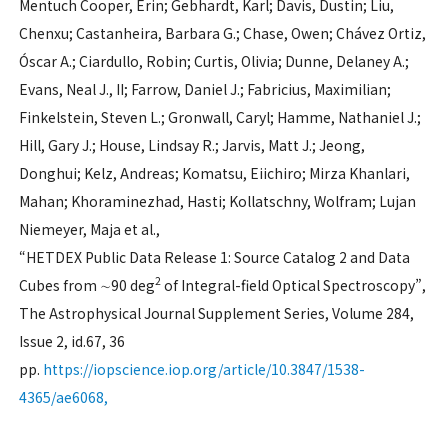
Mentuch Cooper, Erin; Gebhardt, Karl; Davis, Dustin; Liu,
Chenxu; Castanheira, Barbara G.; Chase, Owen; Chávez Ortiz,
Ó
scar A.; Ciardullo, Robin; Curtis, Olivia; Dunne, Delaney A.;
Evans, Neal J., II; Farrow, Daniel J.; Fabricius, Maximilian;
Finkelstein, Steven L.; Gronwall, Caryl; Hamme, Nathaniel J.;
Hill, Gary J.; House, Lindsay R.; Jarvis, Matt J.; Jeong,
Donghui; Kelz, Andreas; Komatsu, Eiichiro; Mirza Khanlari,
Mahan; Khoraminezhad, Hasti; Kollatschny, Wolfram; Lujan
Niemeyer, Maja et al.,
“HETDEX Public Data Release 1: Source Catalog 2 and Data
2
Cubes from ∼90 deg
of Integral-field Optical Spectroscopy”,
The Astrophysical Journal Supplement Series, Volume 284,
Issue 2, id.67, 36
pp.
https://iopscience.iop.org/article/10.3847/1538-
4365/ae6068,