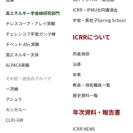
ICRR・IPMU合同講演会
高エネルギー宇宙線研究部門
宇宙・素粒子Spring School
テレスコープ・アレイ実験
チェレンコフ宇宙ガンマ線
ICRRについて
チベット ASγ 実験
所長挨拶
高エネルギー天体
沿革
ALPACA実験
年表
その他・過去のグループ
教員・技術職員一覧
一次線
歴史資料一覧
アシュラ
カンガルー
年次資料・報告書
CLIO-GW
ICRR NEWS