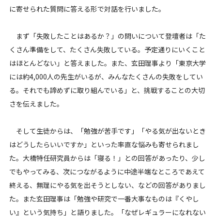
に寄せられた質問に答える形で対話を行いました。
まず「失敗したことはあるか？」の問いについて登壇者は「た
くさん準備をして、たくさん失敗している。予定通りにいくこと
はほとんどない」と答えました。また、玄田理事より「東京大学
には約
4,000
人の先生がいるが、みんなたくさんの失敗をしてい
る。それでも諦めずに取り組んでいる」と、挑戦することの大切
さを伝えました。
そして生徒からは、「勉強が苦手です」「やる気が出ないとき
はどうしたらいいですか」といった率直な悩みも寄せられまし
た。大橋特任研究員からは「寝る！」との回答があったり、少し
でもやってみる、次につながるように中途半端なところであえて
終える、無理にやる気を出そうとしない、などの回答がありまし
た。また玄田理事は「勉強や研究で一番大事なものは『くやし
い』という気持ち」と語りました。「なぜレギュラーになれない