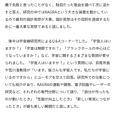
義で失敗と思ったことがなく、駄目だった理由を調べて次に活か
すと答え、研究の中では
KAGRA
という大きな装置を動かしてい
るので最初の設計思想が大事。設計思想はその目的を達成するた
めに一番大事な思想であると話しました。
後半は宇宙線研究所による
Q
＆
A
コーナーでした。「宇宙人はい
ますか？」「宇宙は無限ですか？」「ブラックホールの中心はど
うなっていますか？」など、宇宙に関するさまざまな質問が寄せ
られました。「宇宙人はいますか？」という質問には、荻尾所長
や宮川准教授が「います。皆さんも宇宙人です。私たちが宇宙に
いるのですから」とユーモアを交えて回答。研究所での仕事につ
いても紹介があり、
KAGRA
の運転や開発、電子回路やレーザーの
研究など、それぞれの専門分野について語り、「自分が作ったも
のが動いたとき」「性能が向上したとき」「新しい発見につなが
ったとき」が最も楽しい瞬間だと話しました。