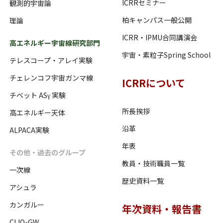
ICRRセミナー
観測的宇宙論
柏キャンパス一般公開
理論
ICRR・IPMU合同講演会
高エネルギー宇宙線研究部門
宇宙・素粒子Spring School
テレスコープ・アレイ実験
チェレンコフ宇宙ガンマ線
ICRRについて
チベット ASγ 実験
所長挨拶
高エネルギー天体
沿革
ALPACA実験
年表
その他・過去のグループ
教員・技術職員一覧
一次線
歴史資料一覧
アシュラ
カンガルー
年次資料・報告書
CLIO-GW