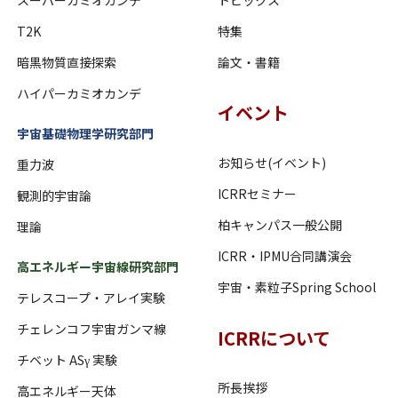
T2K
特集
暗黒物質直接探索
論文・書籍
ハイパーカミオカンデ
イベント
宇宙基礎物理学研究部門
お知らせ(イベント)
重力波
ICRRセミナー
観測的宇宙論
柏キャンパス一般公開
理論
ICRR・IPMU合同講演会
高エネルギー宇宙線研究部門
宇宙・素粒子Spring School
テレスコープ・アレイ実験
チェレンコフ宇宙ガンマ線
ICRRについて
チベット ASγ 実験
所長挨拶
高エネルギー天体