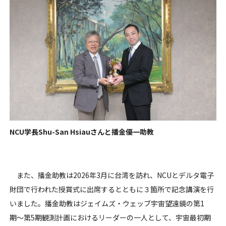
NCU学長Shu-San Hsiauさんと播金優一助教
また、播金助教は2026年3月に台湾を訪れ、NCUとデルタ電子
財団で行われた授賞式に出席するとともに３箇所で記念講演を行
いました。播金助教はジェイムズ・ウェッブ宇宙望遠鏡の第1
期〜第5期観測計画におけるリーダーの一人として、宇宙最初期