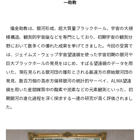
一助教
播金助教は、銀河形成、超大質量ブラックホール、宇宙の大規
模構造、観測的宇宙論などを専門としており、初期宇宙の観測分
野において数多くの優れた成果を挙げてきました。今回の受賞で
は、ジェイムズ・ウェッブ宇宙望遠鏡を使った宇宙初期の銀河や
巨大ブラックホールの発見をはじめ、すばる望遠鏡のデータを用
いた、現在見られる銀河団の雛形とされる最遠方の原始銀河団の
発見、数百万個の高赤方偏移銀河の統計的サーベイ、ALMA望遠
鏡を用いた星間媒質中の酸素や炭素などの元素観測といった、初
期銀河の進化過程を深く探求する一連の研究が高く評価されまし
た。