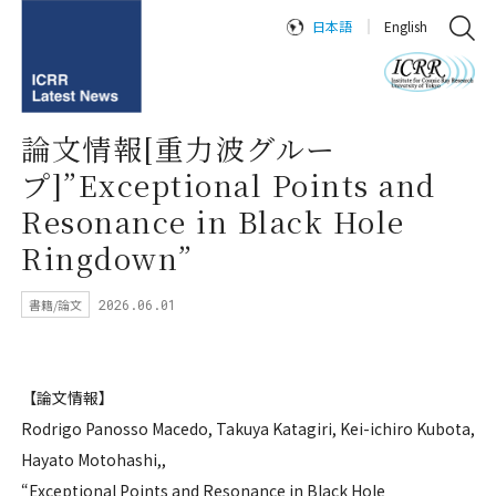
日本語
English
論文情報[重力波グルー
プ]”Exceptional Points and
Resonance in Black Hole
Ringdown”
書籍/論文
2026.06.01
【論文情報】
Rodrigo Panosso Macedo, Takuya Katagiri, Kei-ichiro Kubota,
Hayato Motohashi,,
“Exceptional Points and Resonance in Black Hole