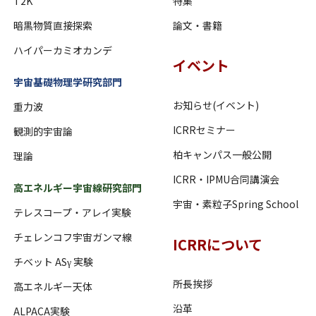
T2K
特集
暗黒物質直接探索
論文・書籍
ハイパーカミオカンデ
イベント
宇宙基礎物理学研究部門
お知らせ(イベント)
重力波
ICRRセミナー
観測的宇宙論
柏キャンパス一般公開
理論
ICRR・IPMU合同講演会
高エネルギー宇宙線研究部門
宇宙・素粒子Spring School
テレスコープ・アレイ実験
チェレンコフ宇宙ガンマ線
ICRRについて
チベット ASγ 実験
所長挨拶
高エネルギー天体
沿革
ALPACA実験