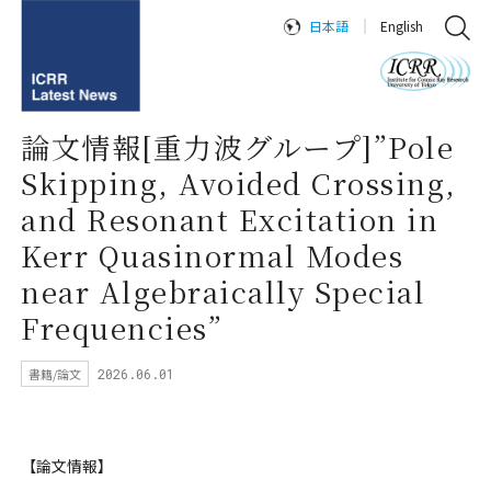
日本語
English
論文情報[重力波グループ]”Pole
Skipping, Avoided Crossing,
and Resonant Excitation in
Kerr Quasinormal Modes
near Algebraically Special
Frequencies”
書籍/論文
2026.06.01
【論文情報】