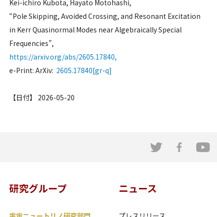
Kei-ichiro Kubota, Hayato Motohashi,
“Pole Skipping, Avoided Crossing, and Resonant Excitation
in Kerr Quasinormal Modes near Algebraically Special
Frequencies”,
https://arxiv.org/abs/2605.17840,
e-Print: ArXiv:
2605.17840[gr-q]
【日付】 2026-05-20
研究グループ
ニュース
宇宙ニュートリノ研究部門
プレスリリース