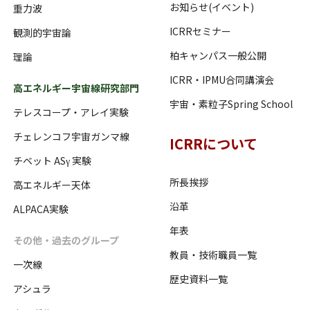
お知らせ(イベント)
重力波
ICRRセミナー
観測的宇宙論
柏キャンパス一般公開
理論
ICRR・IPMU合同講演会
高エネルギー宇宙線研究部門
宇宙・素粒子Spring School
テレスコープ・アレイ実験
チェレンコフ宇宙ガンマ線
ICRRについて
チベット ASγ 実験
所長挨拶
高エネルギー天体
沿革
ALPACA実験
年表
その他・過去のグループ
教員・技術職員一覧
一次線
歴史資料一覧
アシュラ