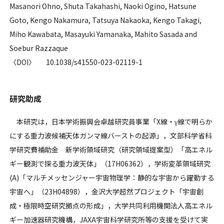
Masanori Ohno, Shuta Takahashi, Naoki Ogino, Hatsune
Goto, Kengo Nakamura, Tatsuya Nakaoka, Kengo Takagi,
Miho Kawabata, Masayuki Yamanaka, Mahito Sasada and
Soebur Razzaque
〈DOI〉 10.1038/s41550-023-02119-1
研究助成
本研究は，日本学術振興会卓越研究員事業「X線・γ線で明らか
にする重力波候補天体ガンマ線バーストの起源」，文部科学省科
学研究費補助金 新学術領域研究（研究領域提案型）「高エネル
ギー観測で探る重力波天体」（17H06362），学術変革領域研究
(A)「マルチメッセンジャー宇宙物理学：静的な宇宙から躍動する
宇宙へ」（23H04898），金沢大学超然プロジェクト「宇宙創
成・極限時空研究拠点の形成」，大学共同利用機関法人高エネル
ギー加速器研究機構，JAXA宇宙科学研究所等の支援を受けて実