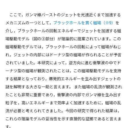
ここで，ガンマ線バーストのジェットを光速近くまで加速する
メカニズムの一つとして，
ブラックホールを貫く磁場（※9）
を
介し，ブラックホールの回転エネルギーでジェットを加速する磁
場駆動モデル（図の③部分）が理論的に提案されています。この
磁場駆動モデルでは，ブラックホールの回転によって磁場がねじ
れ，ジェットの内部にはドーナツ型の磁場が作られることが予言
されていました。本研究によって，逆方向に進む衝撃波の中でド
ーナツ型の磁場が観測されたことは，この磁場駆動モデルを支持
する結果となっており，爆発的エネルギーを生み出すジェットの
謎を解明する大きな一助と言えます。 また磁場の乱流が観測され
たことも非常に重要であり，衝撃波の内部でガンマ線を生み出す
粒子を，高いエネルギーまで効率よく加速するために，磁場の乱
流が必要と考えられてきました。今回の研究で得られた結果は，
これらの理論モデルの妥当性を示す直接的な証拠であると言えま
す。