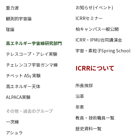
お知らせ(イベント)
重力波
ICRRセミナー
観測的宇宙論
柏キャンパス一般公開
理論
ICRR・IPMU合同講演会
高エネルギー宇宙線研究部門
宇宙・素粒子Spring School
テレスコープ・アレイ実験
チェレンコフ宇宙ガンマ線
ICRRについて
チベット ASγ 実験
所長挨拶
高エネルギー天体
沿革
ALPACA実験
年表
その他・過去のグループ
教員・技術職員一覧
一次線
歴史資料一覧
アシュラ