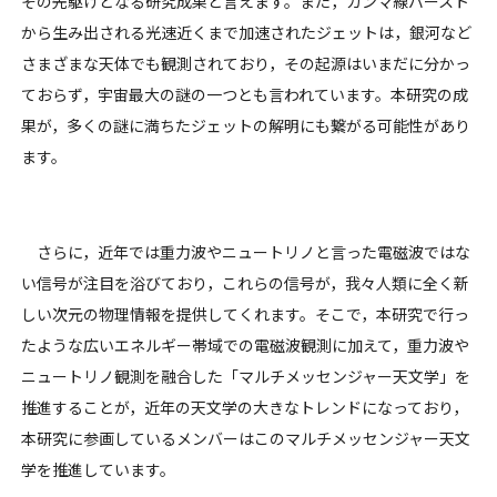
その先駆けとなる研究成果と言えます。また，ガンマ線バースト
から生み出される光速近くまで加速されたジェットは，銀河など
さまざまな天体でも観測されており，その起源はいまだに分かっ
ておらず，宇宙最大の謎の一つとも言われています。本研究の成
果が，多くの謎に満ちたジェットの解明にも繋がる可能性があり
ます。
さらに，近年では重力波やニュートリノと言った電磁波ではな
い信号が注目を浴びており，これらの信号が，我々人類に全く新
しい次元の物理情報を提供してくれます。そこで，本研究で行っ
たような広いエネルギー帯域での電磁波観測に加えて，重力波や
ニュートリノ観測を融合した「マルチメッセンジャー天文学」を
推進することが，近年の天文学の大きなトレンドになっており，
本研究に参画しているメンバーはこのマルチメッセンジャー天文
学を推進しています。