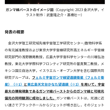
ガンマ線バーストのイメージ図
（Copyright: 2023 金沢大学，イ
ラスト制作：武重隆之介・髙橋壮一）
発表の概要
金沢大学理工研究域先端宇宙理工学研究センター/数物科学系
の有元誠准教授および東京大学宇宙線研究所高エネルギー宇宙線
研究部門の浅野勝晃教授，広島大学宇宙科学センターの川端弘治
教授，東北大学学際科学フロンティア研究所の當真賢二教授，メ
キシコ国立自治大学，イスラエル・オープン大学を含む国際共同
研究グループは，
フ
ェルミ宇宙ガンマ線望遠鏡衛星（フェルミ衛
星）（※1）
と
東広島天文台かなた望遠鏡（※2）
を用いて，宇宙
最大の爆発現象であるガンマ線バーストからのガンマ線と可視光
偏光の同時観測に成功しました。
ガンマ線バーストは，光速に近
い速さでブラックホールからジェットが噴き出し，そのジェット