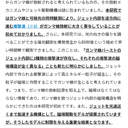
からガンマ線が放射されると考えられているものの，その放射メ
カニズムやジェット駆動機構は謎に包まれていました。
本研究で
はガンマ線と可視光の同時観測により，ジェット内部を逆方向に
進む
衝撃波（※3）
がガンマ線放射に大きく寄与していることが
初めて分かりました。
さらに，本研究では，光の向きの偏りを調
べることができる偏光観測を爆発発生から80秒後という極めて早
い時間帯で観測できました。このことは，
「
ガンマ線バーストの
ジェット内部に2種類の衝撃波が存在し，それぞれの衝撃波の磁
場構造が全く異なる」ことも新たに明らかにしました。
ジェット
内部で作られる衝撃波によって高エネルギー粒子が誕生し，その
粒子が磁場と作用することでガンマ線が生じると考えられていま
す。つまり，ガンマ線の放射起源を知る上で，磁場はなくてはな
らない情報であり，ガンマ線を放つジェット内部の磁場構造を明
らかにできたのは本研究が初めてです。また，
ジェットを光速近
くまで加速する機構として，磁場駆動モデルが提案されています
が，そうしたモデルに制限を与える重要な結果となります。