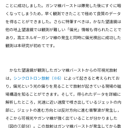
ことに成功しました。ガンマ線バーストは爆発した後にすぐに暗
くなってしまうため，早く観測できたことで極めて良質のデータ
を得ることができました。さらに特筆すべきは，かなた望遠鏡は
他の地上望遠鏡では観測が難しい「偏光」情報も得られたことで
あり，高エネルギーガンマ線の発生と同時に偏光検出に成功した
観測は本研究が初めてです。
かなた望遠鏡が観測したガンマ線バーストからの可視光放射
は，
シンクロトロン放射（※6）
によって起きると考えられてお
り，偏光という光の偏りを見ることで放射が起きている現場の磁
場構造を知ることができます。そして，得られたデータを詳細に
解析したところ，光速に近い速度で噴き出しているジェットの内
部に，ジェットの進む方向とは反対方向に進む衝撃波が発生し，
そこから可視光やガンマ線が強く出ていることが分かりました
（図の①部分）。この放射はガンマ線バーストが発生してから数