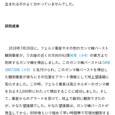
生まれるのかよく分かっていませんでした。
研究成果
2018年7月20日に，フェルミ衛星やその他のガンマ線バースト
観測衛星が，うお座の近くの方向の61億
光年（※4）
の彼方より
到来するガンマ線を検出しました。このガンマ線バーストは
GRB
180720B（※5）
と名付けられ，このガンマ線バーストを検出し
た観測衛星が直ちにその位置をアラート情報として地上望遠鏡に
知らせました。この時，フェルミ衛星は高エネルギーのガンマ線
をおよそ1,000秒にわたって検出することに成功しました。そし
て，衛星からのアラートを受けて，地上で最初に観測できたの
が，かなた望遠鏡でした。かなた望遠鏡は，ガンマ線バーストが
発生してから，80秒後という極めて早い時間帯で可視光観測する