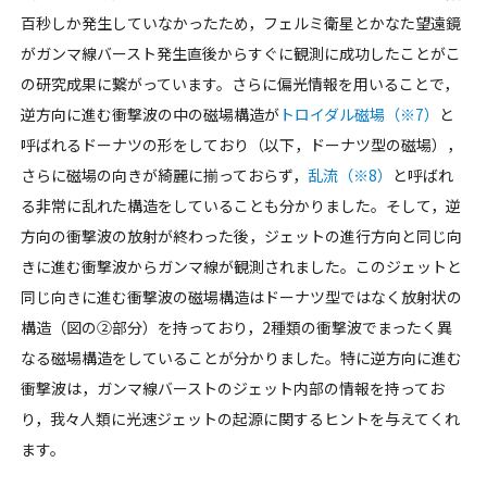
百秒しか発生していなかったため，フェルミ衛星とかなた望遠鏡
がガンマ線バースト発生直後からすぐに観測に成功したことがこ
の研究成果に繋がっています。さらに偏光情報を用いることで，
逆方向に進む衝撃波の中の磁場構造が
トロイダル磁場（※7）
と
呼ばれるドーナツの形をしており（以下，ドーナツ型の磁場），
さらに磁場の向きが綺麗に揃っておらず，
乱流（※8）
と呼ばれ
る非常に乱れた構造をしていることも分かりました。そして，逆
方向の衝撃波の放射が終わった後，ジェットの進行方向と同じ向
きに進む衝撃波からガンマ線が観測されました。このジェットと
同じ向きに進む衝撃波の磁場構造はドーナツ型ではなく放射状の
構造（図の②部分）を持っており，2種類の衝撃波でまったく異
なる磁場構造をしていることが分かりました。特に逆方向に進む
衝撃波は，ガンマ線バーストのジェット内部の情報を持ってお
り，我々人類に光速ジェットの起源に関するヒントを与えてくれ
ます。