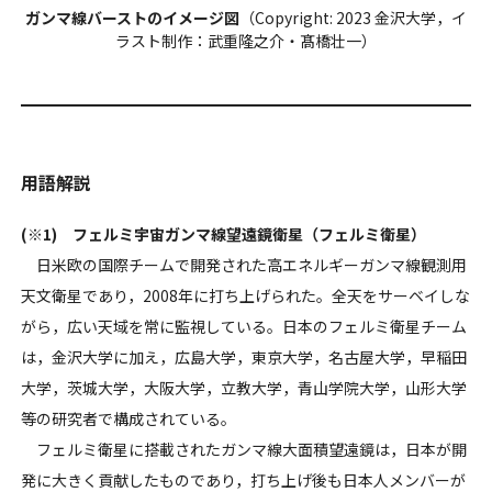
ガンマ線バーストのイメージ図
（Copyright: 2023 金沢大学，イ
ラスト制作：武重隆之介・髙橋壮一）
用語解説
(※1) フェルミ宇宙ガンマ線望遠鏡衛星（フェルミ衛星）
日米欧の国際チームで開発された高エネルギーガンマ線観測用
天文衛星であり，2008年に打ち上げられた。全天をサーベイしな
がら，広い天域を常に監視している。日本のフェルミ衛星チーム
は，金沢大学に加え，広島大学，東京大学，名古屋大学，早稲田
大学，茨城大学，大阪大学，立教大学，青山学院大学，山形大学
等の研究者で構成されている。
フェルミ衛星に搭載されたガンマ線大面積望遠鏡は，日本が開
発に大きく貢献したものであり，打ち上げ後も日本人メンバーが