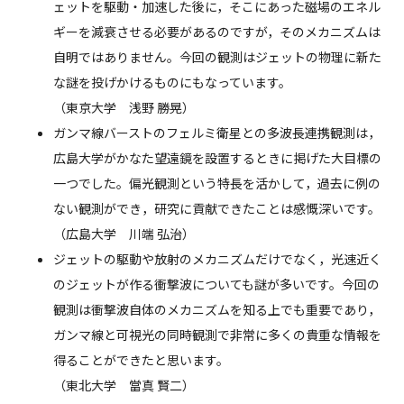
ェットを駆動・加速した後に，そこにあった磁場のエネル
ギーを減衰させる必要があるのですが，そのメカニズムは
自明ではありません。今回の観測はジェットの物理に新た
な謎を投げかけるものにもなっています。
（東京大学 浅野 勝晃）
ガンマ線バーストのフェルミ衛星との多波長連携観測は，
広島大学がかなた望遠鏡を設置するときに掲げた大目標の
一つでした。偏光観測という特長を活かして，過去に例の
ない観測ができ，研究に貢献できたことは感慨深いです。
（広島大学 川端 弘治）
ジェットの駆動や放射のメカニズムだけでなく，光速近く
のジェットが作る衝撃波についても謎が多いです。今回の
観測は衝撃波自体のメカニズムを知る上でも重要であり，
ガンマ線と可視光の同時観測で非常に多くの貴重な情報を
得ることができたと思います。
（東北大学 當真 賢二）