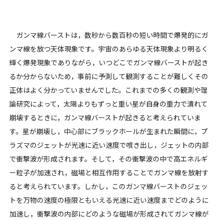
ガンマ線バーストは，数秒から数百秒の短い時間で爆発的にガ
ンマ線を放つ天体現象です。宇宙のあらゆる天体現象より明るく
輝く爆発現象でありながら，いつどこでガンマ線バーストが起き
るか分からないため，事前に予測して観測することが難しくその
正体はよく分かっていませんでした。これまでの多くの観測や理
論研究によって，太陽よりもずっと重い星が自身の重力で潰れて
崩壊するときに，ガンマ線バーストが起きると考えられていま
す。星が崩壊し，中心部にブラックホールが生まれた瞬間に，プ
ラズマのジェットが光速に近い速度で噴き出し，ジェットの内部
で衝撃波が形成されます。そして，その衝撃波の中で高エネルギ
ー粒子が加速され，磁場と相互作用することでガンマ線を放射す
ると考えられています。しかし，このガンマ線バーストのジェッ
トを万物の速度の極限ともいえる光速に近い速度までどのように
加速し，衝撃波の内部にどのような磁場が形成されてガンマ線が