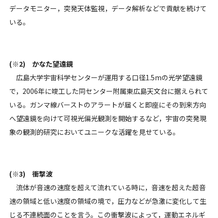
データモニター，突発天体監視，データ解析などで貢献を続けて
いる。
(※2) かなた望遠鏡
広島大学宇宙科学センターが運用する口径1.5mの光学望遠鏡
で，2006年に竣工した同センター附属東広島天文台に据えられて
いる。ガンマ線バーストのアラートが届くと即座にその到来方向
へ望遠鏡を向けて可視光偏光観測を開始するなど，宇宙の突発現
象の観測的研究においてユニークな活躍を見せている。
(※3) 衝撃波
流体が音速の速度を超えて流れている時に，音速を超えた超音
速の領域と低い速度の領域の境で，圧力などが急激に変化して生
じる不連続面のことを言う。この衝撃波によって，運動エネルギ