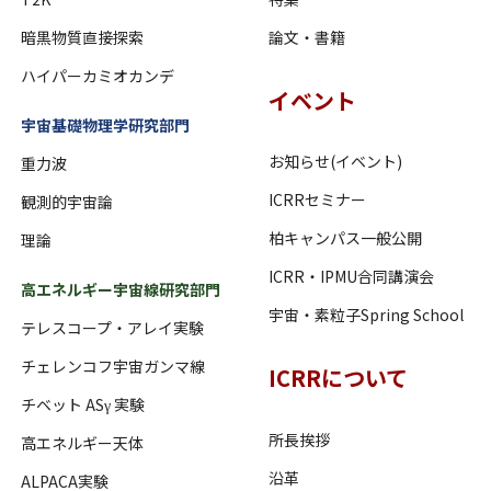
暗黒物質直接探索
論文・書籍
ハイパーカミオカンデ
イベント
宇宙基礎物理学研究部門
お知らせ(イベント)
重力波
ICRRセミナー
観測的宇宙論
柏キャンパス一般公開
理論
ICRR・IPMU合同講演会
高エネルギー宇宙線研究部門
宇宙・素粒子Spring School
テレスコープ・アレイ実験
チェレンコフ宇宙ガンマ線
ICRRについて
チベット ASγ 実験
所長挨拶
高エネルギー天体
沿革
ALPACA実験