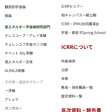
ICRRセミナー
観測的宇宙論
柏キャンパス一般公開
理論
ICRR・IPMU合同講演会
高エネルギー宇宙線研究部門
宇宙・素粒子Spring School
テレスコープ・アレイ実験
チェレンコフ宇宙ガンマ線
ICRRについて
チベット ASγ 実験
所長挨拶
高エネルギー天体
沿革
ALPACA実験
年表
その他・過去のグループ
教員・技術職員一覧
一次線
歴史資料一覧
アシュラ
カンガルー
年次資料・報告書