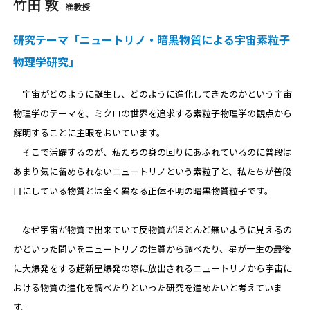
竹田 敦
准教授
研究テーマ「ニュートリノ・暗黒物質による宇宙素粒子
物理学研究」
宇宙がどのように誕生し、どのように進化してきたのかという宇宙
物理学のテーマを、ミクロの世界を追求する素粒子物理学の観点から
解明することに主眼をおいています。
そこで活躍するのが、私たちの身の回りにあふれているのに普段は
あまり気に留められないニュートリノという素粒子と、私たちが普段
目にしている物質とは全く異なる正体不明の暗黒物質粒子です。
なぜ宇宙が物質で出来ていて反物質がほとんど無いように見えるの
かといった問いをニュートリノの性質から調べたり、星が一生の最後
に大爆発をする超新星爆発の際に放出されるニュートリノから宇宙に
おける物質の進化を調べたりといった研究を進めたいと考えていま
す。