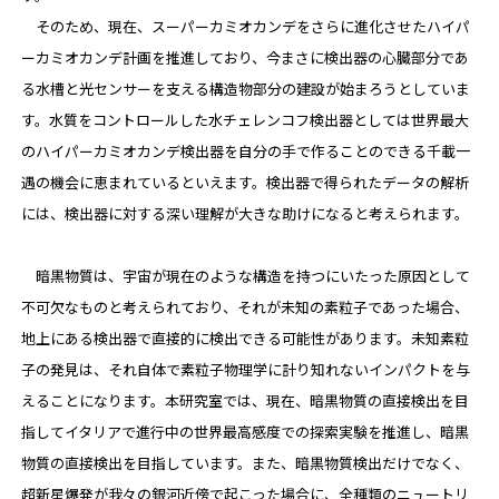
そのため、現在、スーパーカミオカンデをさらに進化させたハイパ
ーカミオカンデ計画を推進しており、今まさに検出器の心臓部分であ
る水槽と光センサーを支える構造物部分の建設が始まろうとしていま
す。水質をコントロールした水チェレンコフ検出器としては世界最大
のハイパーカミオカンデ検出器を自分の手で作ることのできる千載一
遇の機会に恵まれているといえます。検出器で得られたデータの解析
には、検出器に対する深い理解が大きな助けになると考えられます。
暗黒物質は、宇宙が現在のような構造を持つにいたった原因として
不可欠なものと考えられており、それが未知の素粒子であった場合、
地上にある検出器で直接的に検出できる可能性があります。未知素粒
子の発見は、それ自体で素粒子物理学に計り知れないインパクトを与
えることになります。本研究室では、現在、暗黒物質の直接検出を目
指してイタリアで進行中の世界最高感度での探索実験を推進し、暗黒
物質の直接検出を目指しています。また、暗黒物質検出だけでなく、
超新星爆発が我々の銀河近傍で起こった場合に、全種類のニュートリ