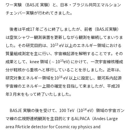
ワー実験 （BASJE 実験）と、日本・ブラジル共同エマルション
チェンバー実験が行われてきました。
後者は平成17 年ごろに終了しましたが、前者（BASJE実験）
は空気シャワー観測装置を更新しながら観測を継続してまいりま
13
した。その研究目的は、10
eV 以上のエネルギー領域における
質量組成測定を主に行い、宇宙線起源を解明することです。その
15
成果として、knee 領域 ( ∼ 10
eV) にかけて、一次宇宙線核種成
分が軽核から重核へと移行していることを示しました。近年は、
16
研究対象エネルギー領域を10
eV 以上に設定し、銀河系内起源
宇宙線のエネルギー上限の確定を目指して来ましたが、平成28
年3 月末をもって終了いたしました。
14
BASJE 実験の後を受けて、100 TeV（10
eV）領域の宇宙ガン
マ線の広視野連続観測を主目的とするALPACA（Andes Large
area PArticle detector for Cosmic ray physics and