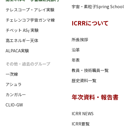
宇宙・素粒子Spring School
テレスコープ・アレイ実験
チェレンコフ宇宙ガンマ線
ICRRについて
チベット ASγ 実験
所長挨拶
高エネルギー天体
沿革
ALPACA実験
年表
その他・過去のグループ
教員・技術職員一覧
一次線
歴史資料一覧
アシュラ
カンガルー
年次資料・報告書
CLIO-GW
ICRR NEWS
ICRR要覧