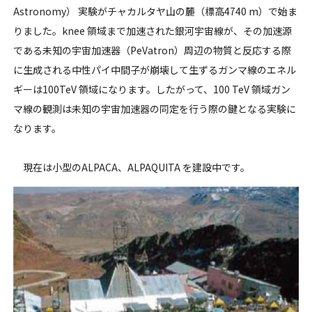
Astronomy） 実験がチャカルタヤ山の麓（標高4740 m）で始ま
りました。knee 領域まで加速された銀河宇宙線が、その加速源
である未知の宇宙加速器（PeVatron）周辺の物質と反応する際
に生成される中性パイ中間子が崩壊して生ずるガンマ線のエネル
ギーは100TeV 領域になります。したがって、100 TeV 領域ガン
マ線の観測は未知の宇宙加速器の同定を行う際の鍵となる実験に
なります。
現在は小型のALPACA、ALPAQUITA を建設中です。