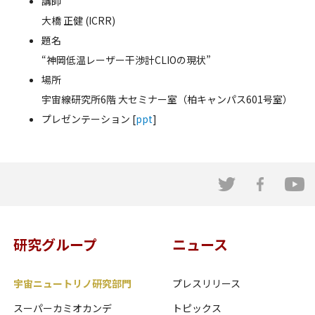
講師
大橋 正健 (ICRR)
題名
“神岡低温レーザー干渉計CLIOの現状”
場所
宇宙線研究所6階 大セミナー室（柏キャンパス601号室）
プレゼンテーション [
ppt
]
研究グループ
ニュース
宇宙ニュートリノ研究部門
プレスリリース
スーパーカミオカンデ
トピックス