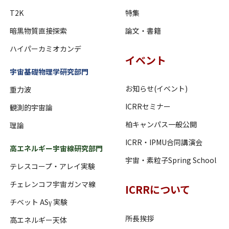
T2K
特集
暗黒物質直接探索
論文・書籍
ハイパーカミオカンデ
イベント
宇宙基礎物理学研究部門
お知らせ(イベント)
重力波
ICRRセミナー
観測的宇宙論
柏キャンパス一般公開
理論
ICRR・IPMU合同講演会
高エネルギー宇宙線研究部門
宇宙・素粒子Spring School
テレスコープ・アレイ実験
チェレンコフ宇宙ガンマ線
ICRRについて
チベット ASγ 実験
所長挨拶
高エネルギー天体