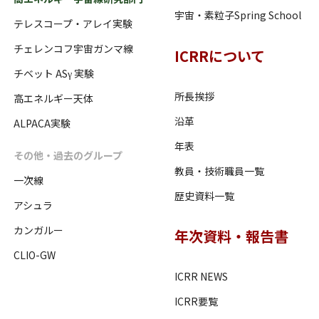
宇宙・素粒子Spring School
テレスコープ・アレイ実験
チェレンコフ宇宙ガンマ線
ICRRについて
チベット ASγ 実験
所長挨拶
高エネルギー天体
沿革
ALPACA実験
年表
その他・過去のグループ
教員・技術職員一覧
一次線
歴史資料一覧
アシュラ
カンガルー
年次資料・報告書
CLIO-GW
ICRR NEWS
ICRR要覧