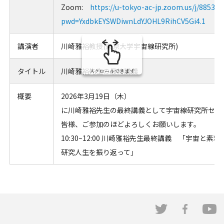
Zoom:
https://u-tokyo-ac-jp.zoom.us/j/88535
pwd=YxdbkEYSWDiwnLdYJOHL9RihCV5Gi4.1
講演者
川崎雅裕教授(東京大学宇宙線研究所)
タイトル
川崎雅裕先生の最終講義
スクロールできます
概要
2026年3月19日（木）
に川崎雅裕先生の最終講義として宇宙線研究所セミ
皆様、ご参加のほどよろしくお願いします。
10:30~12:00 川崎雅裕先生最終講義 「宇宙と素
研究人生を振り返って」