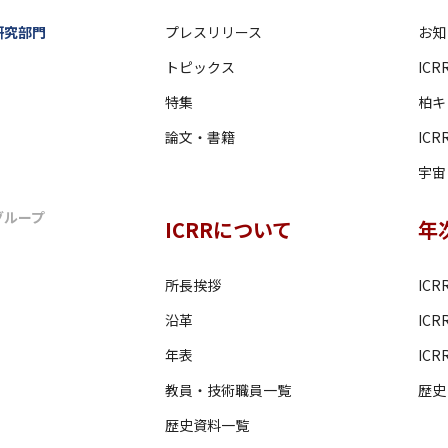
研究部門
プレスリリース
お知
トピックス
IC
特集
柏キ
論文・書籍
IC
宇宙・
グループ
ICRRについて
年
所長挨拶
ICR
沿革
IC
年表
ICRR
教員・技術職員一覧
歴史
歴史資料一覧