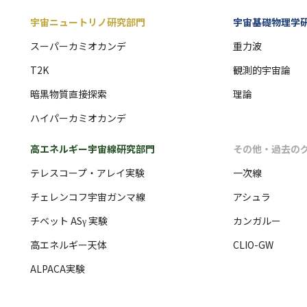
宇宙ニュートリノ研究部門
宇宙基礎物理学
スーパーカミオカンデ
重力波
T2K
観測的宇宙論
暗黒物質直接探索
理論
ハイパーカミオカンデ
高エネルギー宇宙線研究部門
その他・過去の
テレスコープ・アレイ実験
一次線
チェレンコフ宇宙ガンマ線
アシュラ
チベット ASγ 実験
カンガルー
高エネルギー天体
CLIO-GW
ALPACA実験