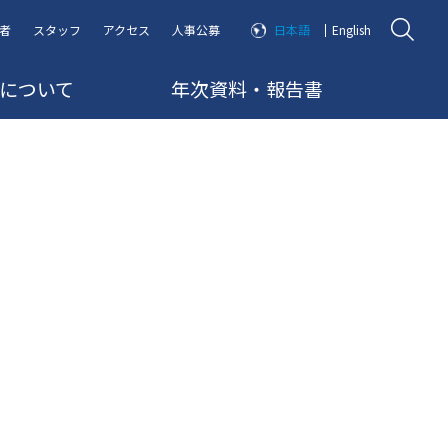
者
スタッフ
アクセス
人事公募
日本語
English
RRについて
年次資料・報告書