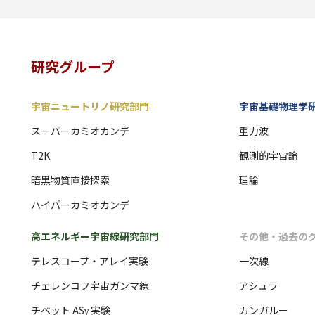
研究グループ
宇宙ニュートリノ研究部門
宇宙基礎物理学
スーパーカミオカンデ
重力波
T2K
観測的宇宙論
暗黒物質直接探索
理論
ハイパーカミオカンデ
高エネルギー宇宙線研究部門
その他・過去の
テレスコープ・アレイ実験
一次線
チェレンコフ宇宙ガンマ線
アシュラ
チベット ASγ 実験
カンガルー