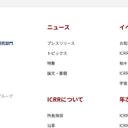
ニュース
イ
研究部門
プレスリリース
お知
トピックス
IC
特集
柏キ
論文・書籍
IC
宇宙・
グループ
ICRRについて
年
所長挨拶
ICR
沿革
IC