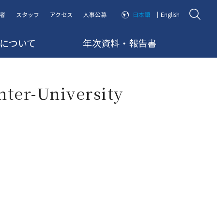
者
スタッフ
アクセス
人事公募
日本語
English
RRについて
年次資料・報告書
nter-University