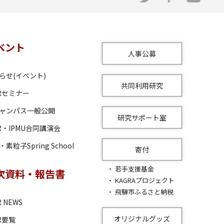
ベント
人事公募
らせ(イベント)
共同利用研究
RRセミナー
ャンパス一般公開
研究サポート室
RR・IPMU合同講演会
素粒子Spring School
寄付
若手支援基金
次資料・報告書
KAGRAプロジェクト
飛騨市ふるさと納税
R NEWS
オリジナルグッズ
RR要覧