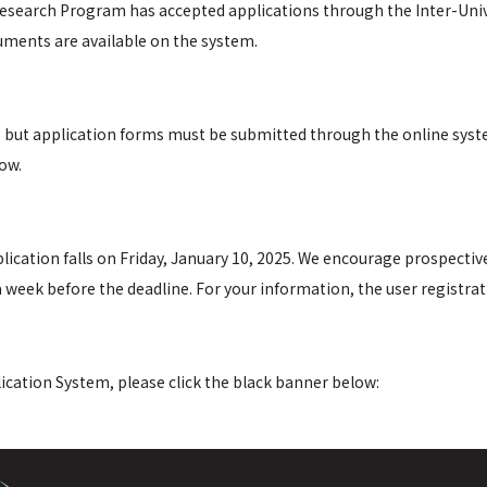
 Research Program has accepted applications through the Inter-Un
uments are available on the system.
,
but application forms must be submitted through the online syst
low.
pplication falls on Friday, January 10, 2025. We encourage prospect
week before the deadline. For your information, the user registratio
ication System, please click the black banner below: