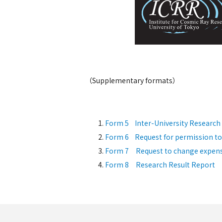
（Supplementary formats）
Form 5 Inter-University Researc
Form 6 Request for permission to a
Form 7 Request to change expen
Form 8 Research Result Report