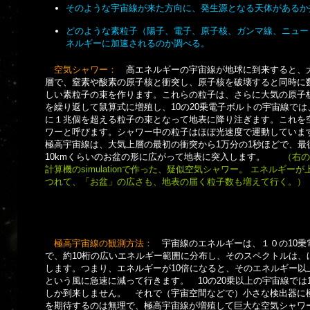
そのような宇宙線が来た方向に、発生源となる天体があるか
どのような素粒子（陽子、電子、原子核、ガンマ線、ニュー
ネルギーに加速されるのか調べる。
空気シャワー：
高エネルギーの宇宙線が地球に
到来すると、
層で、窒素や酸素の原子核と衝突し、原子核を破壊すると同時に
しい素粒子の束を作ります。これらの粒子は、さらに大気の原子
を繰り返して鼠算式に増殖し、10の20乗電子ボルトの宇宙線では
に１兆個を超える粒子の束となって地表に降り注ぎます。これを
ワーと呼びます。シャワー中の粒子はほぼ光速度で運動していま
極高宇宙線は、大気上層の最初の衝突から1万分の1秒ほどで、最
10kmくらいのお盆の形に広がって地表に突入します。
（右
計算機のsimulationで作った、疑似空気シャワー。 エネルギー
つれて、「お盆」の広さも、地表の届く粒子数も増えて行く。）
極高宇宙線の観測方法：
宇宙線のエネルギーは、１０の10乗
で、約10桁の広いエネルギー範囲に分布し、そのスペクトルは、
します。つまり、エネルギーが10倍になると、そのエネルギー以
という風に急速に減って行きます。 10の20乗以上の宇宙線では
しか到来しません。 それで（宇宙空間などで）小さな検出器に
を期待するのは無理で、極高宇宙線が増殖して巨大な空気シャワ