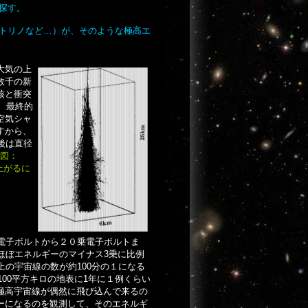
探す。
トリノなど…）が、そのような極高エ
大気の上
数千の新
核と衝突
、最終的
空気シャ
すから、
後は直径
の図：
が上がるに
電子ボルトから２０乗電子ボルトま
ほぼエネルギーのマイナス3乗に比例
上の宇宙線の数が約100分の１になる
100平方キロの地表に1年に１例くらい
極高宇宙線が偶然に飛び込んで来るの
ーになるのを観測して、そのエネルギ