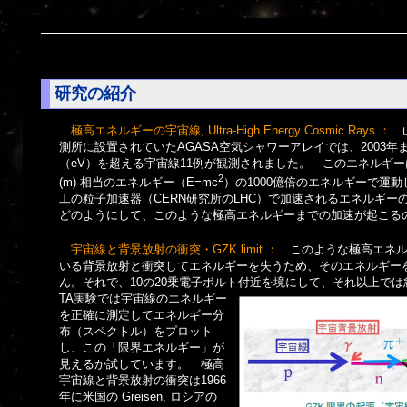
研究の紹介
極高エネルギーの宇宙線, Ultra-High Energy Cosmic Rays ：
山
測所に設置されていたAGASA空気シャワーアレイでは、2003年ま
（eV）を超える宇宙線11例が観測されました。 このエネルギ
2
(m) 相当のエネルギー（E=mc
）の1000億倍のエネルギーで運
工の粒子加速器（CERN研究所のLHC）で加速されるエネルギーの
どのようにして、このような極高エネルギーまでの加速が起こ
宇宙線と背景放射の衝突・GZK limit ：
このような極高エネ
いる背景放射と衝突してエネルギーを失うため、そのエネルギー
ん。それで、10の20乗電子ボルト付近を境にして、それ以上で
TA実験では宇宙線のエネルギー
を正確に測定してエネルギー分
布（スペクトル）をプロット
し、この「限界エネルギー」が
見えるか試しています。 極高
宇宙線と背景放射の衝突は1966
年に米国の Greisen, ロシアの