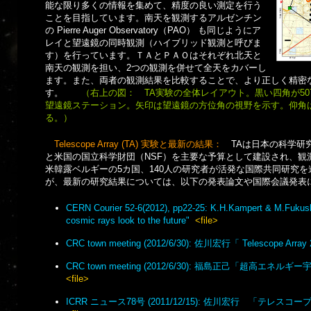
能な限り多くの情報を集めて、精度の良い測定を行う
ことを目指しています。南天を観測するアルゼンチン
の Pierre Auger Observatory（PAO） も同じようにア
レイと望遠鏡の同時観測（ハイブリッド観測と呼びま
す）を行っています。ＴＡとＰＡＯはそれぞれ北天と
南天の観測を担い、2つの観測を併せて全天をカバーし
ます。また、両者の観測結果を比較することで、より正しく精密
す。
（右上の図： TA実験の全体レイアウト。黒い四角が50
望遠鏡ステーション。矢印は望遠鏡の方位角の視野を示す。仰角は
る。）
Telescope Array (TA) 実験と最新の結果：
TAは日本の科学研
と米国の国立科学財団（NSF）を主要な予算として建設され、観
米韓露ベルギーの5カ国、140人の研究者が活発な国際共同研究を
が、最新の研究結果については、以下の発表論文や国際会議発表
CERN Courier 52-6(2012), pp22-25: K.H.Kampert & M.Fukushi
cosmic rays look to the future"
<file>
CRC town meeting (2012/6/30): 佐川宏行「 Telescope Arra
CRC town meeting (2012/6/30): 福島正己「超
<file>
ICRR ニュース78号 (2011/12/15): 佐川宏行 「テレ