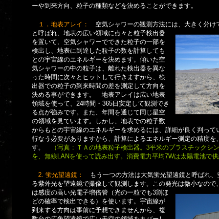
ーや到来方向、粒子の種類などを決めることができます。
１．地表アレイ：
空気シャワーの観測方法には、
大きく分け
と呼ばれ、地表の広い領域に点々と粒子検出器
を置いて、空気シャワーでできた粒子の一部を
検出し、地表に到達した粒子の数を計算しても
との宇宙線のエネルギーを決めます。傾いた空
気シャワーの中の粒子は、離れた検出器を異な
った時間に次々とヒットして行きますから、検
出器での粒子の到来時間の差を測定して方向を
決める事ができます。 地表アレイは広い地表
領域を使って、24時間・365日安定して観測でき
る点が強みです。また、年間を通じて同じ星空
の領域を見ています。しかし、地表での粒子数
からもとの宇宙線のエネルギーを求めるには、詳細が良く判って
行なう必要がありますから、計算によるエネルギー測定の精度を
す。
（写真：ＴＡの地表粒子検出器。3平米のプラスチックシン
を、無線LANを使って読み出す。消費電力平均7Wは太陽電池で
2. 蛍光望遠鏡：
もう一つの方法は大気蛍光望遠鏡と呼ばれ、
る紫外光を望遠鏡で撮像して観測します。この発光は
微小なので
は感度の高い光電子増倍管（光の一粒でも3割ほ
どの確率で検出できる）を使います。宇宙線が
到来する方向は事前に予想できませんから、複
数台の広角望遠鏡で広い天空の領域をカバーし