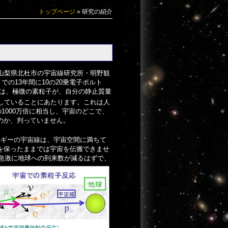
トップページ
»
研究の紹介
梨県北杜市の宇宙線研究所・明野観
での13年間に10の20乗電子ボルト
ーは、極微の素粒子が、自分の静止質量
動していることにあたります。これは人
1000万倍に相当し、宇宙のどこで、
るのか、判っていません。
ルギーの宇宙線は、宇宙空間に満ちて
を保ったままでは宇宙を伝搬できませ
は急激に地球への
到来数が減るはずで、