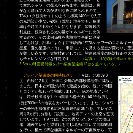
て空気シャワーの発光を待ちます。観測は、月
がなく晴れて大気が透明な夜に限られるので、
TAのユタ観測サイトのように標高1400mで人工
の光汚染が少ない砂漠（荒地）地帯でも、稼働
率は全時間の10%くらいになります。望遠鏡の
利点は、観測される光の量がエネルギーに比例
するので、その比例係数を実験室で事前に測定
しておけば、計算によらずに実験的に空気シャワーのエネルギー
星座、夏の星座のように）季節によって見える星空が変わり、望
が難しい点です。実験技術としては、望遠鏡感度の絶対較正や大
もチャレンジングな課題です。
（写真： TA実験のBlack R
3.5m の球面反射鏡を持つ広角望遠鏡12台を並べている。）
アレイと望遠鏡の同時観測：
ＴＡは、北緯39.3
度、西経112.9度、米国ユタ州の西部砂漠地帯に建設し
ました。日本と米国が共同で建設を始め、続いて韓国
とロシアが加わって完成しました。TAの地表アレイ
は、粒子検出器を1.2km間隔の格子状に507台設置し、
2
ほぼ700km
の地表をカバーしています。また、シャワ
ーの発光を撮像する広角望遠鏡合計38台を、アレイの
周り3カ所に分割して設置し、地表アレイの上空を監視
しています。ＴＡでは、2つの異なったタイプの検出
器、地表アレイと望遠鏡を同じ場所に置いて同時観測
を行い、極めて稀な極高エネルギーの宇宙線から、可