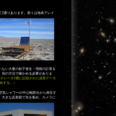
て2通りあります。第１は地表アレイ
いない大量の粒子発生・増殖の計算を
、別の方法で確かめる必要がありま
チレータ2層に記録された波形データ
供給する。）
空気シャワーの中心軸部分から発生す
、大きな反射鏡で光を集め、カメラに