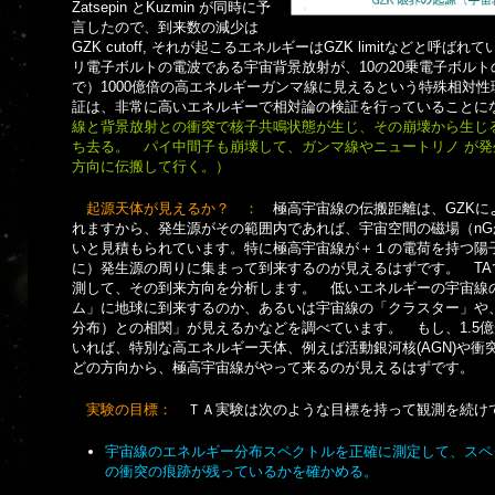
Zatsepin とKuzmin が同時に予
言したので、到来数の減少は
GZK cutoff, それが起こるエネルギーはGZK limitなどと
リ電子ボルトの電波である宇宙背景放射が、10の20乗電子ボル
で）1000億倍の高エネルギーガンマ線に見えるという特殊相対性理論
証は、非常に高いエネルギーで相対論の検証を行っていること
線と背景放射との衝突で核子共鳴状態が生じ、その崩壊から生じる
ち去る。 パイ中間子も崩壊して、ガンマ線やニュートリノ が
方向に伝搬して行く。）
起源天体が見えるか？ ：
極高宇宙線の伝搬距離は、GZKによって
れますから、発生源がその範囲内であれば、宇宙空間の磁場（nG
いと見積もられています。特に極高宇宙線が＋１の電荷を持つ陽
に）発生源の周りに集まって到来するのが見えるはずです。 T
測して、その到来方向を分析します。 低いエネルギーの宇宙線
ム」に地球に到来するのか、あるいは宇宙線の「クラスター」や
分布）との相関」が見えるかなどを調べています。 もし、1.5
いれば、特別な高エネルギー天体、例えば活動銀河核(AGN)や衝突
どの方向から、極高宇宙線がやって来るのが見えるはずです。
実験の目標：
ＴＡ実験は次のような目標を持って観測を続け
宇宙線のエネルギー分布スペクトルを正確に測定して、スペ
の衝突の痕跡が残っているかを確かめる。