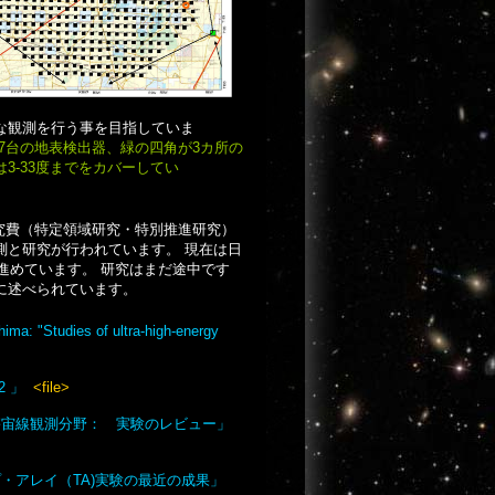
な観測を行う事を目指していま
7台の地表検出器、緑の四角が3カ所の
3-33度までをカバーしてい
究費（特定領域研究・特別推進研究）
測と研究が行われています。 現在は日
進めています。 研究はまだ途中です
に述べられています。
ma: "Studies of ultra-high-energy
y 2 」
<file>
高エネルギー宇宙線観測分野： 実験のレビュー」
スコープ・アレイ（TA)実験の最近の成果」