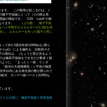
呼ばれています。 この衝突が起こるのは、ミ
トの陽子宇宙線にとって（その静止系
の帰結です。 GZK cutoff の検
になります。 （
上の図： 陽子宇宙
パイ中間子がエネルギーの1-2割を持
発生し、エネルギーを失った陽子と同じ
約1.5億光年(約100Mpc)に限ら
からμG）による偏向も、比較的小さ
子の場合は、（ちょうど星が光るよう
Aでは極高宇宙線をできるだけ数多く観
のように、「まったく一様・ランダ
、「銀河の大規模構造（＝宇宙の物質
億光年以内にある発生源の数が限られて
銀河、ガンマー線バースト(GRB)な
ています。
クトルの形に、極高宇宙線と背景放射