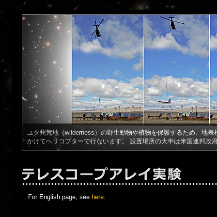
Black Rock Mesa 観測基地の3.3m径の大気蛍光望遠鏡。 
て超高速度で撮影します。 月のない晴れた夜のみに観測できます
Telescope Array
For English page, see
here
.