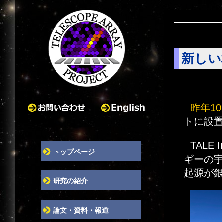
新しい
昨年1
お問い合わせ
English
トに設
TALE
トップページ
ギーの宇
起源が
研究の紹介
論文・資料・報道