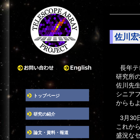
佐川宏
長年テ
お問い合わせ
English
研究所の
佐川先
シニア
トップページ
からも
研究の紹介
3月3
これか
論文・資料・報道
盛況な