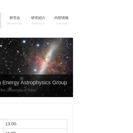
研究会
研究紹介
内部情報
Workshops
Research
Internal
h Energy Astrophysics Group
the University of Tokyo
13:00-