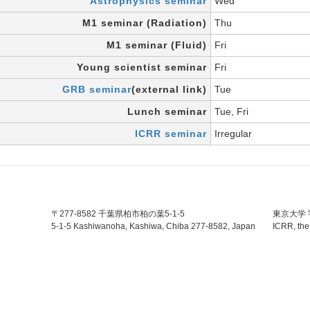
Astrophysics seminar
Wed
M1 seminar (Radiation)
Thu
M1 seminar (Fluid)
Fri
Young scientist seminar
Fri
GRB seminar
(external link)
Tue
Lunch seminar
Tue, Fri
ICRR seminar
Irregular
〒277-8582 千葉県柏市柏の葉5-1-5
東京大学
5-1-5 Kashiwanoha, Kashiwa, Chiba 277-8582, Japan
ICRR, the