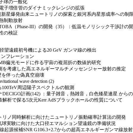
子球の一般化
：光電子増倍管のダイナミックレンジの拡張
ける超新星爆発由来ニュートリノの探索と銀河系内星形成率への制
熱制動放射
A（Phase-III）の開発（35）：低温モノリシック干渉計の
性の検証
口径望遠鏡初号機による20 GeV ガンマ線の検出
インフレーション
CMB偏光モードに作る宇宙の複屈折の数値的研究
を考慮した高エネルギーマルチメッセンジャー放射の推定
壁を伴った偽真空崩壊
ional wave detection (2)
る100TeV周辺陽子スペクトルの観測
CIGO計画(142) ：量子雑音，熱雑音，白色矮星連星 か
で探る5次元Kerr AdSブラックホールの性質について
ニュートリノ同時解析に向けたニュートリノ振動確率計算法の開発
気球実験に向けた大口径エマルション望遠鏡の準備状況
起源候補SNR G106.3+2.7からの超高エネルギーガンマ線放