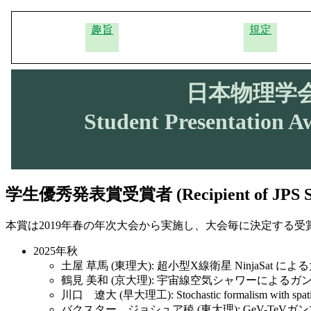
趣旨
規定
日本物理学
Student Presentation Aw
学生優秀発表賞受賞者 (Recipient of JPS Stud
本賞は2019年春の年次大会から実施し、大会毎に決定する
2025年秋
土屋 草馬 (東理大): 超小型X線衛星 NinjaS
鶴見 美和 (京大理): 宇宙線空気シャワーによる
川口 遼大 (早大理工): Stochastic formalism with spatial 
バクスター ジョシュア稜 (東大理): GeV-T