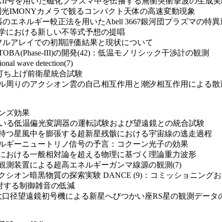
II号を用いた磁化プラズマ中を伝播する無衝突衝撃波の生成実験
測光IMONYカメラで観るコンパクト天体の高速変動現象
出器のエネルギー較正法を用いたAbell 3667銀河団プラズマの
力学における新しい不等式予想の提唱
D - フルアレイでの初期評価結果と現状について
(Phase-III)の開発(42)：低温モノリシック干渉計の観測
nal wave detection(7)
 の打ち上げ前衛星統合試験
ール周りのアクシオン雲の自己相互作用と潮汐相互作用による散
ンズ効果
ry実験に用いる低温偏光変調器の運転試験および望遠鏡との統合試験
を持つ星風中を膨張する超新星残骸における宇宙線の逃走過程
ネルギーニュートリノ信号の予言：コクーン光子の効果
階における一般相対論を超える物理に基づく理論重力波形
観測装置による超高エネルギーガンマ線源の観測(7)
シオン暗黒物質の探索実験 DANCE (9)：コミッショニング
に対する制御雑音の低減
A大口径望遠鏡初号機による新星へびつかい座RS星の観測データの解