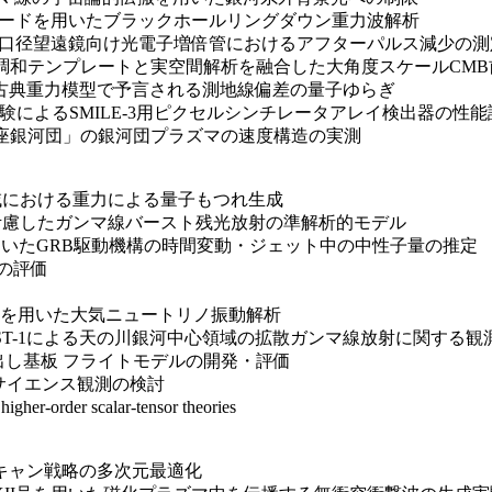
動モードを用いたブラックホールリングダウン重力波解析
 CTAO大口径望遠鏡向け光電子増倍管におけるアフターパルス減少の
a-map:球面調和テンプレートと実空間解析を融合した大角度スケールC
対論的半古典重力模型で予言される測地線偏差の量子ゆらぎ
線ビーム試験によるSMILE-3用ピクセルシンチレータアレイ検出器の性
みのけ座銀河団」の銀河団プラズマの速度構造の実測
領域における重力による量子もつれ生成
みを考慮したガンマ線バースト残光放射の準解析的モデル
リノを用いたGRB駆動機構の時間変動・ジェット中の中性子量の推定
力の評価
子検出を用いた大気ニュートリノ振動解析
A-LST-1による天の川銀河中心領域の拡散ガンマ線放射に関する観測
号読み出し基板 フライトモデルの開発・評価
部でのサイエンス観測の検討
er-order scalar-tensor theories
スキャン戦略の多次元最適化