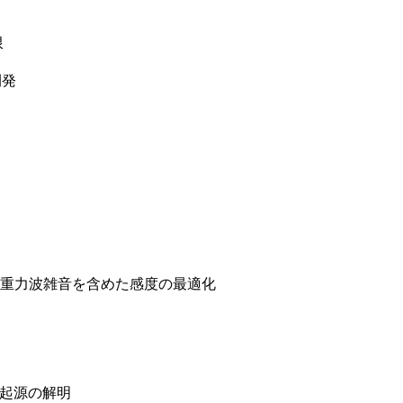
限
開発
らの重力波雑音を含めた感度の最適化
射起源の解明