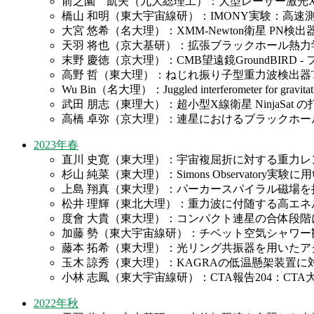
前之園 凱夫（九大総理工）：大型レーザー激光X
橋山 和明（東大宇宙線研）：IMONY実験：高速
大宮 悠希（名大理）：XMM-Newton衛星 PN検
天羽 将也（京大基研）：拡張ブラックホール熱
末野 慶徳（京大理）：CMB望遠鏡GroundBIR
高野 哲（東大理）：ねじれ振り子型重力波検出器TOBA
Wu Bin（名大理）：Juggled interferometer for gravitatio
武田 朋志（東理大）：超小型X線衛星 NinjaSat
高橋 卓弥（京大理）：連星におけるブラックホ
2023年春
直川 史寛（東大理）：宇宙複屈折に対する重力レ
杉山 純菜（東大理）：Simons Observato
上島 翔真（東大理）：パーカースパイラル磁場
松井 理輝（東北大理）：重力波に付随する高エ
度會 大貴（東大理）：コンパクト連星の合体段
加藤 勢（東大宇宙線研）：チベット空気シャワー
藤本 拓希（東大理）：光リング共振器を用いたアク
玉木 諒秀（東大理）：KAGRAの低温懸架装置
小林 志鳳（東大宇宙線研）：CTA報告204：CT
2022年秋