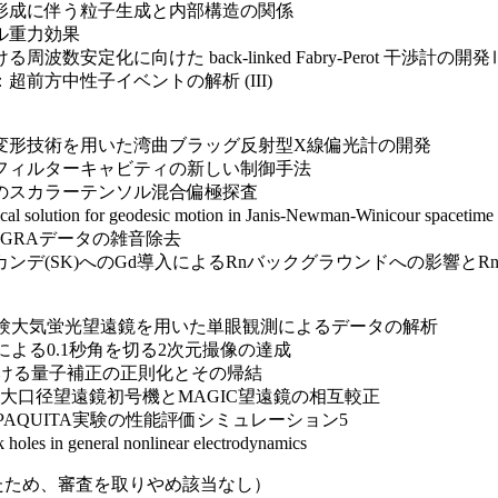
形成に伴う粒子生成と内部構造の関係
ル重力効果
化に向けた back-linked Fabry-Perot 干渉計の開発
：超前方中性子イベントの解析 (III)
形技術を用いた湾曲ブラッグ反射型X線偏光計の開発
フィルターキャビティの新しい制御手法
のスカラーテンソル混合偏極探査
tion for geodesic motion in Janis-Newman-Winicour spacetime
GRAデータの雑音除去
デ(SK)へのGd導入によるRnバックグラウンドへの影響とR
LE実験大気蛍光望遠鏡を用いた単眼観測によるデータの解析
による0.1秒角を切る2次元撮像の達成
ける量子補正の正則化とその帰結
TA大口径望遠鏡初号機とMAGIC望遠鏡の相互較正
LPAQUITA実験の性能評価シミュレーション5
in general nonlinear electrodynamics
ったため、審査を取りやめ該当なし）