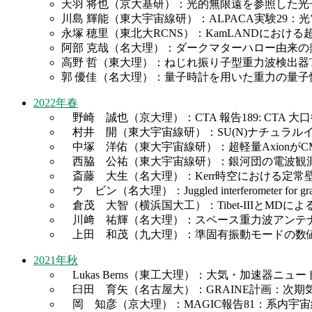
天羽 将也（京大基研）：光的無限遠を参照した光
川島 輝能（東大宇宙線研）：ALPACA実験29
永塚 穂里（東北大RCNS）：KamLANDにお
阿部 克哉（名大理）：ダークマターハロー由来の
高野 哲（東大理）：ねじれ振り子型重力波検出器TOB
郭 優佳（名大理）：量子時計を用いた重力の量子
2022年春
野崎 誠也（京大理）：CTA 報告189: CTA 大
村井 開（東大宇宙線研）：SU(N)ナチュラル
中塚 洋佑（東大宇宙線研）：超軽量Axionが
西脇 公祐（東大宇宙線研）：銀河団の電波観測
斎藤 大生（名大理）：Kerr時空における定常
ウ ビン（名大理）：Juggled interferometer for gravitat
倉茂 大智（横浜国大工）：Tibet-IIIとMDによ
川﨑 祐輝（名大理）：スペース重力波アンテナDE
上田 和茂（九大理）：準固有振動モードの数値解析
2021年秋
Lukas Berns（東工大理）：大気・加速器
臼田 育矢（名古屋大）：GRAINE計画：次期
岡 知彦（京大理）：MAGIC報告81：系内宇宙線