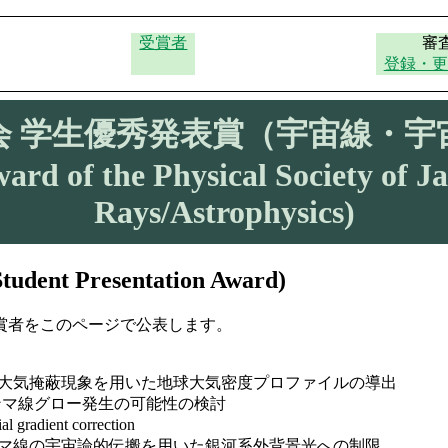
受賞者
審
登録・更
会 学生優秀発表賞（宇宙線・宇
ard of the Physical Society of J
Rays/Astrophysics)
ent Presentation Award)
受賞者をこのページで公表します。
at による大気掩蔽現象を用いた地球大気密度プロファイルの導出
ガンマ線グロー発生の可能性の検討
gradient correction
eVガンマ線の宇宙論的伝搬を用いた銀河系外背景光への制限