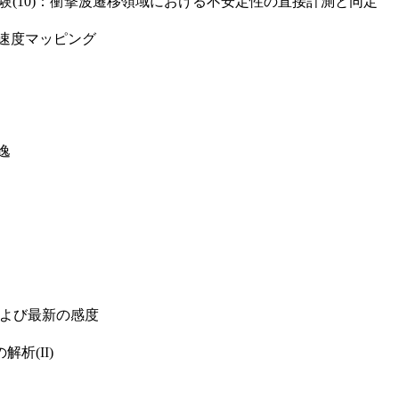
(10)：衝撃波遷移領域における不安定性の直接計測と同定
特異速度マッピング
逸
および最新の感度
析(II)